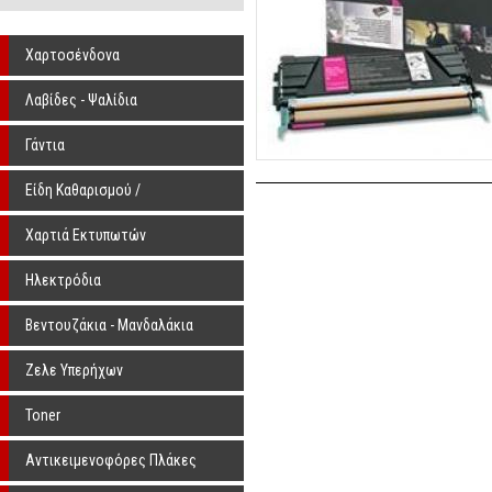
Χαρτοσένδονα
Λαβίδες - Ψαλίδια
Γάντια
Είδη Καθαρισμού /
Αποστείρωσης
Χαρτιά Εκτυπωτών
Ηλεκτρόδια
Βεντουζάκια - Μανδαλάκια
Ζελε Υπερήχων
Toner
Αντικειμενοφόρες Πλάκες