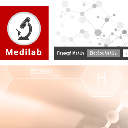
Περιοχή Μελών
Είσοδος Μελών: