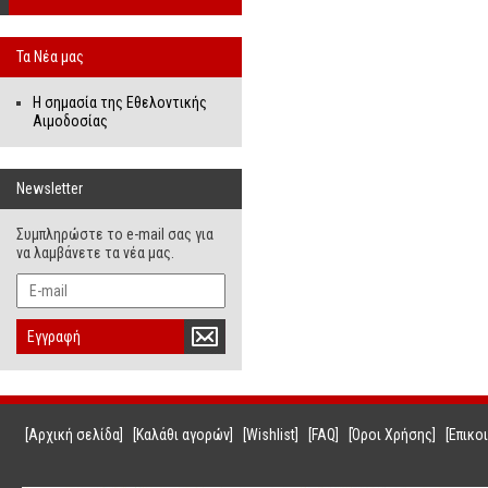
Τα Νέα μας
Η σημασία της Εθελοντικής
Αιμοδοσίας
Newsletter
Συμπληρώστε το e-mail σας για
να λαμβάνετε τα νέα μας.
Εγγραφή
[Αρχική σελίδα]
[Καλάθι αγορών]
[Wishlist]
[FAQ]
[Όροι Χρήσης]
[Επικο