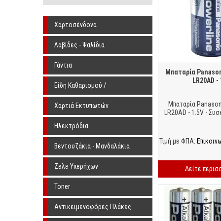
Χαρτοσένδονα
Λαβίδες - Ψαλίδια
Γάντια
Μπαταρία Panason
LR20AD - 
Είδη Καθαρισμού /
Αποστείρωσης
Μπαταρία Panason
Χαρτιά Εκτυπωτών
LR20AD - 1.5V - Συσ
Ηλεκτρόδια
Τιμή με ΦΠΑ:
Επικοιν
Βεντουζάκια - Μανδαλάκια
Ζελε Υπερήχων
Δείτε περισ
Toner
Αντικειμενοφόρες Πλάκες