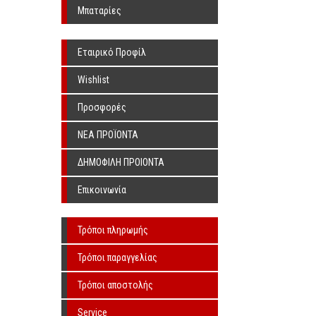
Υπερήχων Χωρίς Λιπαντικό
Μπαταρίες
Εταιρικό Προφίλ
Wishlist
Προσφορές
ΝΕΑ ΠΡΟΪΟΝΤΑ
ΔΗΜΟΦΙΛΗ ΠΡΟΙΟΝΤΑ
Επικοινωνία
Τρόποι πληρωμής
Τρόποι παραγγελίας
Τρόποι αποστολής
Service