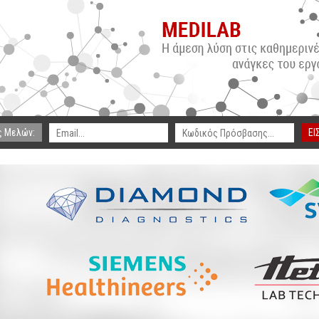
ς Μελών:
ΕΙ