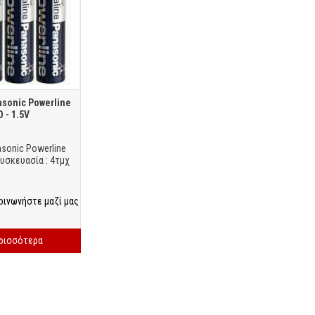
sonic Powerline
 - 1.5V
sonic Powerline
Συσκευασία : 4τμχ
οινωνήστε μαζί μας
ερισσότερα