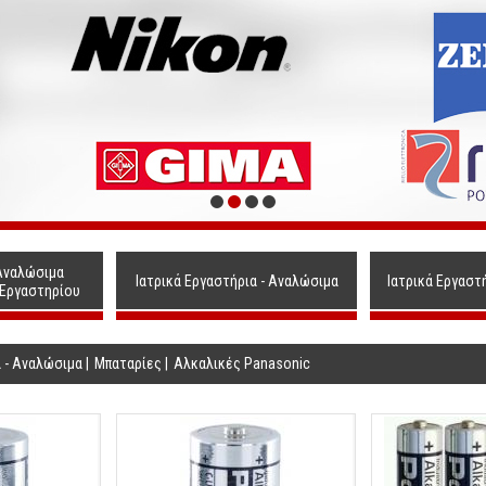
Αναλώσιμα
Ιατρικά Εργαστήρια - Αναλώσιμα
Ιατρικά Εργαστ
 Εργαστηρίου
α - Αναλώσιμα
|
Μπαταρίες
|
Αλκαλικές Panasonic