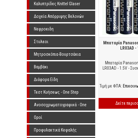
Knittel Glaser
Καλυπτρίδες Knittel Glaser
Δοχεία Απόρριψης Βελονών
Νεφροειδη
Στυλεοι
Μπαταρία Panason
LR03AD - 
Μητροσκόπια-Βουρτσάκια
Μπαταρία Panason
Βαμβάκι
LR03AD - 1.5V - Συσ
Διάφορα Είδη
Τιμή με ΦΠΑ:
Επικοιν
Τεστ Κυήσεως - One Step
Δείτε περισ
Ανοσοχρωματογραφικά - One
Step
Οροί
Προφυλακτικά Κεφαλής