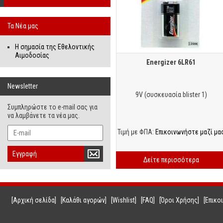
Τα Νέα μας
Η σημασία της Εθελοντικής
Αιμοδοσίας
Energizer 6LR61
Newsletter
9V (συσκευασία blister 1)
Συμπληρώστε το e-mail σας για
να λαμβάνετε τα νέα μας.
Τιμή με ΦΠΑ:
Επικοινωνήστε μαζί μα
Εγγραφή
Δείτε περισσότερα
[Αρχική σελίδα]
[Καλάθι αγορών]
[Wishlist]
[FAQ]
[Όροι Χρήσης]
[Επικο