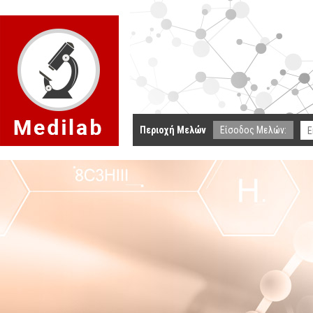
Περιοχή Μελών
Είσοδος Μελών: