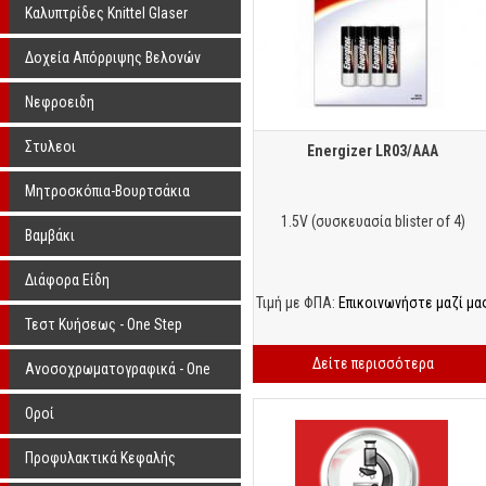
Knittel Glaser
Καλυπτρίδες Knittel Glaser
Δοχεία Απόρριψης Βελονών
Νεφροειδη
Στυλεοι
Energizer LR03/AAA
Μητροσκόπια-Βουρτσάκια
1.5V (συσκευασία blister of 4)
Βαμβάκι
Διάφορα Είδη
Τιμή με ΦΠΑ:
Επικοινωνήστε μαζί μα
Τεστ Κυήσεως - One Step
Δείτε περισσότερα
Ανοσοχρωματογραφικά - One
Step
Οροί
Προφυλακτικά Κεφαλής