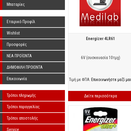
Υπερήχων Χωρίς Λιπαντικό
Μπαταρίες
Εταιρικό Προφίλ
Wishlist
Energizer 4LR61
Προσφορές
ΝΕΑ ΠΡΟΪΟΝΤΑ
6V (συσκευασία 10τμχ)
ΔΗΜΟΦΙΛΗ ΠΡΟΙΟΝΤΑ
Επικοινωνία
Τιμή με ΦΠΑ:
Επικοινωνήστε μαζί μα
Τρόποι πληρωμής
Δείτε περισσότερα
Τρόποι παραγγελίας
Τρόποι αποστολής
Service