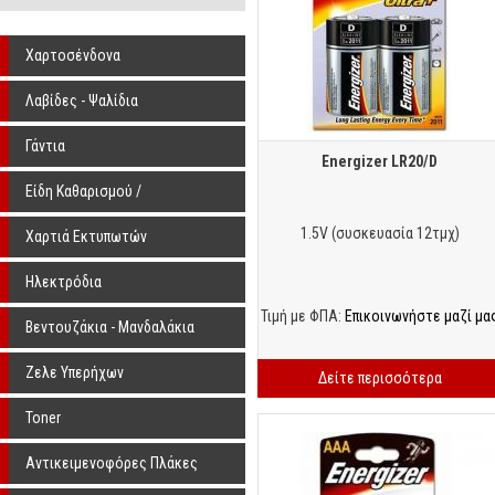
Χαρτοσένδονα
Λαβίδες - Ψαλίδια
Γάντια
Energizer LR20/D
Είδη Καθαρισμού /
Αποστείρωσης
1.5V (συσκευασία 12τμχ)
Χαρτιά Εκτυπωτών
Ηλεκτρόδια
Τιμή με ΦΠΑ:
Επικοινωνήστε μαζί μα
Βεντουζάκια - Μανδαλάκια
Ζελε Υπερήχων
Δείτε περισσότερα
Toner
Αντικειμενοφόρες Πλάκες