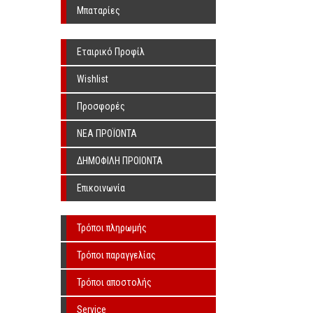
Υπερήχων Χωρίς Λιπαντικό
Μπαταρίες
Εταιρικό Προφίλ
Wishlist
Προσφορές
ΝΕΑ ΠΡΟΪΟΝΤΑ
ΔΗΜΟΦΙΛΗ ΠΡΟΙΟΝΤΑ
Επικοινωνία
Τρόποι πληρωμής
Τρόποι παραγγελίας
Τρόποι αποστολής
Service