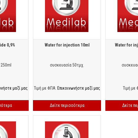
ide 0,9%
Water for injection 10ml
Water for in
 250ml
συσκευασία 50τμχ.
συσκευα
ωνήστε μαζί μας
Τιμή με ΦΠΑ:
Επικοινωνήστε μαζί μας
Τιμή με 
σότερα
Δείτε περισσότερα
Δείτε π