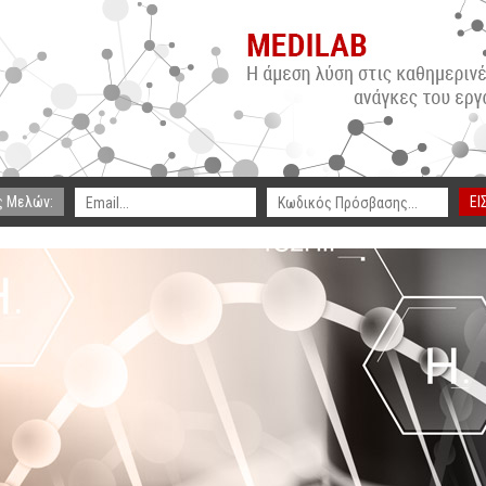
ς Μελών:
ΕΙ