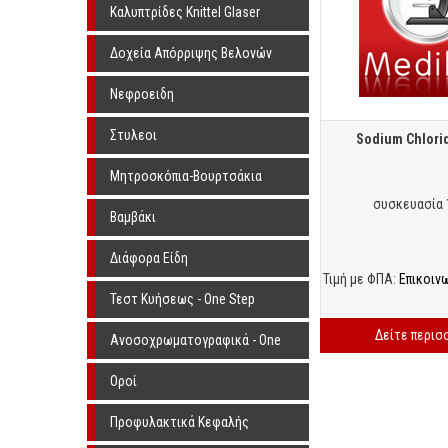
Knittel Glaser
Καλυπτρίδες Knittel Glaser
Δοχεία Απόρριψης Βελονών
Νεφροειδη
Στυλεοι
Sodium Chlori
Μητροσκόπια-Βουρτσάκια
συσκευασία 
Βαμβάκι
Διάφορα Είδη
Τιμή με ΦΠΑ:
Επικοιν
Τεστ Κυήσεως - One Step
Δείτε περισ
Ανοσοχρωματογραφικά - One
Step
Οροί
Προφυλακτικά Κεφαλής