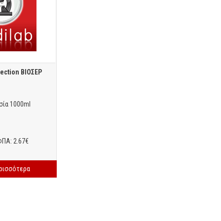
jection ΒΙΟΣΕΡ
σία 1000ml
ΦΠΑ: 2.67€
ερισσότερα