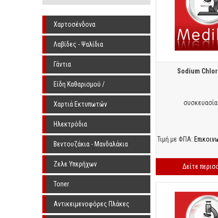
Χαρτοσένδονα
Λαβίδες - Ψαλίδια
Γάντια
Sodium Chlor
Είδη Καθαρισμού /
Αποστείρωσης
συσκευασία
Χαρτιά Εκτυπωτών
Ηλεκτρόδια
Τιμή με ΦΠΑ:
Επικοιν
Βεντουζάκια - Μανδαλάκια
Ζελε Υπερήχων
Δείτε περισ
Toner
Αντικειμενοφόρες Πλάκες