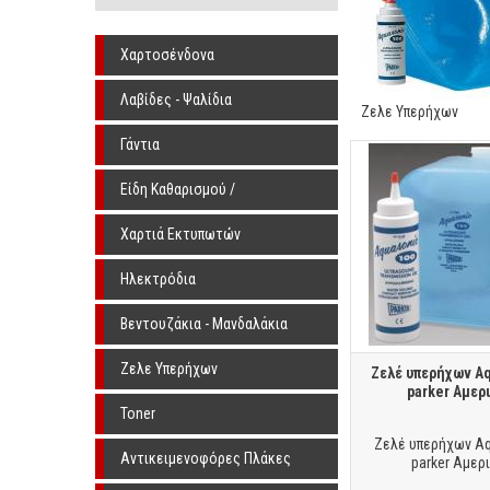
Χαρτοσένδονα
Λαβίδες - Ψαλίδια
Ζελε Υπερήχων
Γάντια
Είδη Καθαρισμού /
Αποστείρωσης
Χαρτιά Εκτυπωτών
Ηλεκτρόδια
Βεντουζάκια - Μανδαλάκια
Ζελε Υπερήχων
Ζελέ υπερήχων Aq
parker Αμερι
Toner
Ζελέ υπερήχων Aq
Αντικειμενοφόρες Πλάκες
parker Αμερι