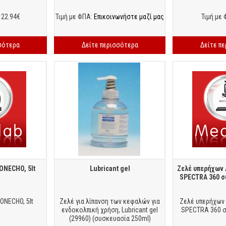
 22.94€
Τιμή με ΦΠΑ:
Επικοινωνήστε μαζί μας
Τιμή με 
σότερα
Δείτε περισσότερα
Δείτε π
ONECHO, 5lt
Lubricant gel
Ζελέ υπερήχων 
SPECTRA 360 σ
ONECHO, 5lt
Ζελέ για λίπανση των κεφαλών για
Ζελέ υπερήχων 
ενδοκολπική χρήση, Lubricant gel
SPECTRA 360 σ
(29960) (συσκευασία 250ml)