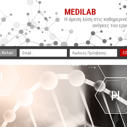
ς Μελών:
ΕΙ