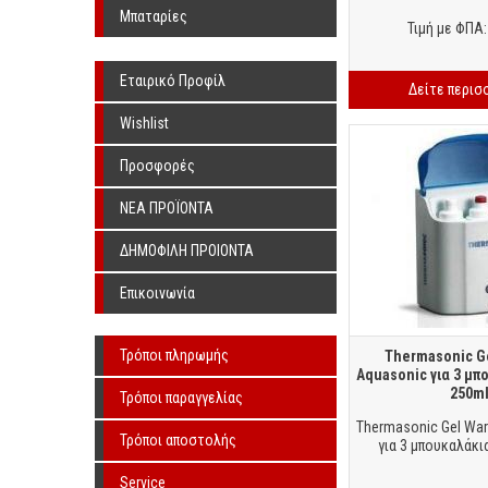
Υπερήχων Χωρίς Λιπαντικό
Μπαταρίες
Τιμή με ΦΠΑ:
Εταιρικό Προφίλ
Δείτε περισ
Wishlist
Προσφορές
ΝΕΑ ΠΡΟΪΟΝΤΑ
ΔΗΜΟΦΙΛΗ ΠΡΟΙΟΝΤΑ
Επικοινωνία
Τρόποι πληρωμής
Thermasonic G
Aquasonic για 3 μπ
250m
Τρόποι παραγγελίας
Thermasonic Gel Wa
Τρόποι αποστολής
για 3 μπουκαλάκι
Service