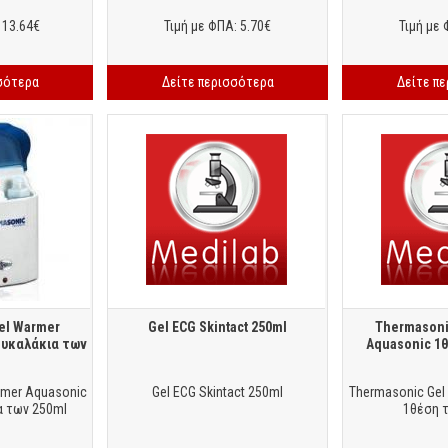
 13.64€
Τιμή με ΦΠΑ: 5.70€
Τιμή με 
σότερα
Δείτε περισσότερα
Δείτε π
el Warmer
Gel ECG Skintact 250ml
Thermasoni
ουκαλάκια των
Aquasonic 1
l
rmer Aquasonic
Gel ECG Skintact 250ml
Thermasonic Gel
α των 250ml
1θέση 