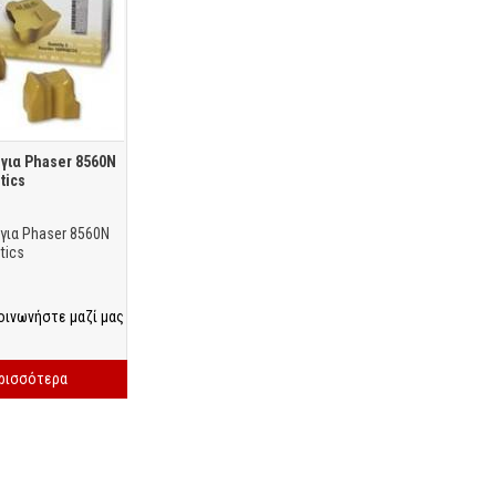
 για Phaser 8560N
tics
 για Phaser 8560N
tics
οινωνήστε μαζί μας
ερισσότερα