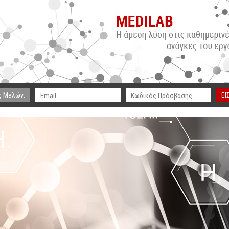
ς Μελών:
ΕΙ