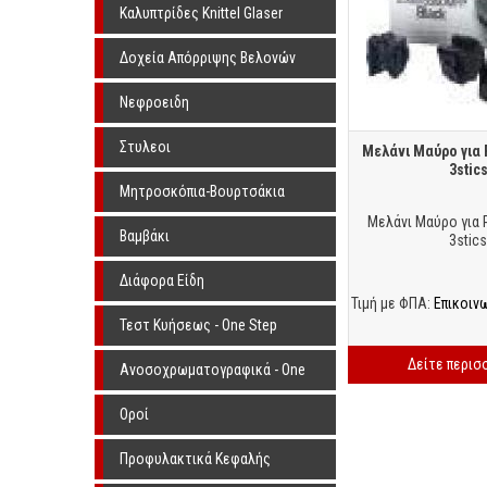
Knittel Glaser
Καλυπτρίδες Knittel Glaser
Δοχεία Απόρριψης Βελονών
Νεφροειδη
Στυλεοι
Μελάνι Μαύρο για 
3stic
Μητροσκόπια-Βουρτσάκια
Μελάνι Μαύρο για 
Βαμβάκι
3stics
Διάφορα Είδη
Τιμή με ΦΠΑ:
Επικοιν
Τεστ Κυήσεως - One Step
Δείτε περισ
Ανοσοχρωματογραφικά - One
Step
Οροί
Προφυλακτικά Κεφαλής