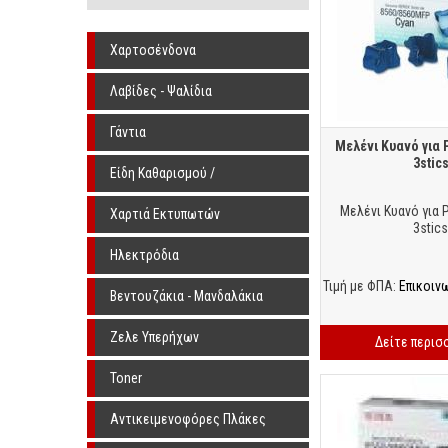
Χαρτοσένδονα
Λαβίδες - Ψαλίδια
Γάντια
Μελένι Κυανό για 
3stic
Είδη Καθαρισμού /
Αποστείρωσης
Μελένι Κυανό για 
Χαρτιά Εκτυπωτών
3stics
Ηλεκτρόδια
Τιμή με ΦΠΑ:
Επικοιν
Βεντουζάκια - Μανδαλάκια
Ζελε Υπερήχων
Δείτε περισ
Toner
Αντικειμενοφόρες Πλάκες