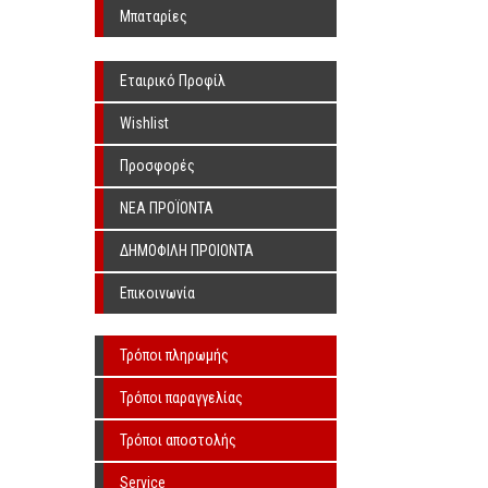
Υπερήχων Χωρίς Λιπαντικό
Μπαταρίες
Εταιρικό Προφίλ
Wishlist
Προσφορές
ΝΕΑ ΠΡΟΪΟΝΤΑ
ΔΗΜΟΦΙΛΗ ΠΡΟΙΟΝΤΑ
Επικοινωνία
Τρόποι πληρωμής
Τρόποι παραγγελίας
Τρόποι αποστολής
Service