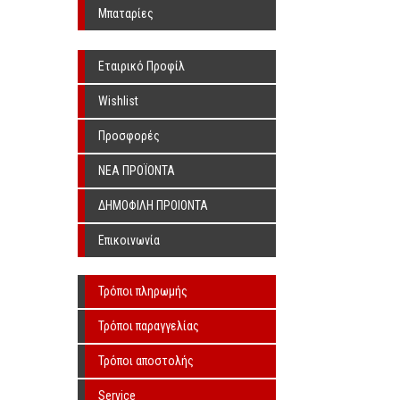
Υπερήχων Χωρίς Λιπαντικό
Μπαταρίες
Εταιρικό Προφίλ
Wishlist
Προσφορές
ΝΕΑ ΠΡΟΪΟΝΤΑ
ΔΗΜΟΦΙΛΗ ΠΡΟΙΟΝΤΑ
Επικοινωνία
Τρόποι πληρωμής
Τρόποι παραγγελίας
Τρόποι αποστολής
Service