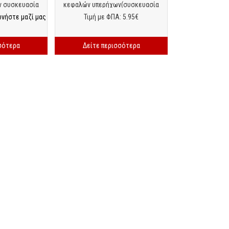
 συσκευασία
κεφαλών υπερήχων(συσκευασία
άκια).
100τμχ)
ωνήστε μαζί μας
Τιμή με ΦΠΑ: 5.95€
σότερα
Δείτε περισσότερα