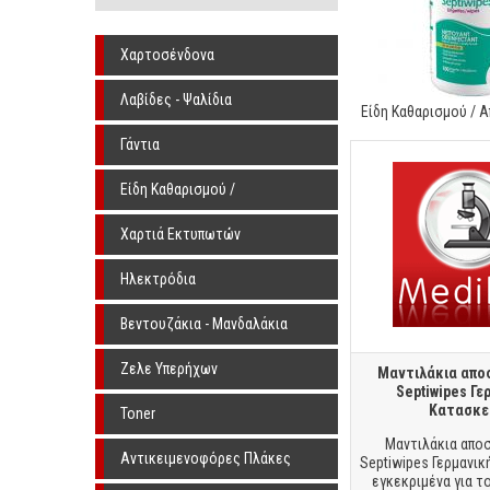
Χαρτοσένδονα
Λαβίδες - Ψαλίδια
Είδη Καθαρισμού / 
Γάντια
Είδη Καθαρισμού /
Αποστείρωσης
Χαρτιά Εκτυπωτών
Ηλεκτρόδια
Βεντουζάκια - Μανδαλάκια
Ζελε Υπερήχων
Μαντιλάκια απο
Septiwipes Γε
Κατασκε
Toner
Μαντιλάκια απο
Αντικειμενοφόρες Πλάκες
Septiwipes Γερμανι
εγκεκριμένα για τ