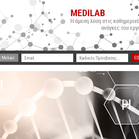
ς Μελών:
ΕΙ