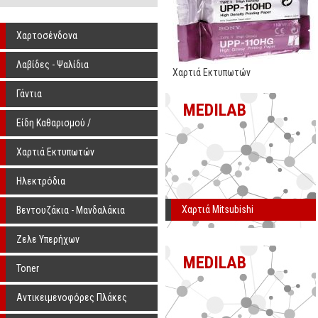
Χαρτοσένδονα
Λαβίδες - Ψαλίδια
Χαρτιά Εκτυπωτών
Γάντια
MEDILAB
Είδη Καθαρισμού /
Αποστείρωσης
Χαρτιά Εκτυπωτών
Ηλεκτρόδια
Χαρτιά Mitsubishi
Βεντουζάκια - Μανδαλάκια
Ζελε Υπερήχων
MEDILAB
Toner
Αντικειμενοφόρες Πλάκες