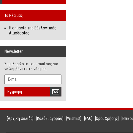
Τα Νέα μας
Η σημασία της Εθελοντικής
Αιμοδοσίας
Newsletter
Συμπληρώστε το e-mail σας για
να λαμβάνετε τα νέα μας.
Εγγραφή
[Αρχική σελίδα]
[Καλάθι αγορών]
[Wishlist]
[FAQ]
[Όροι Χρήσης]
[Επικο