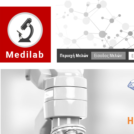
Περιοχή Μελών
Είσοδος Μελών: