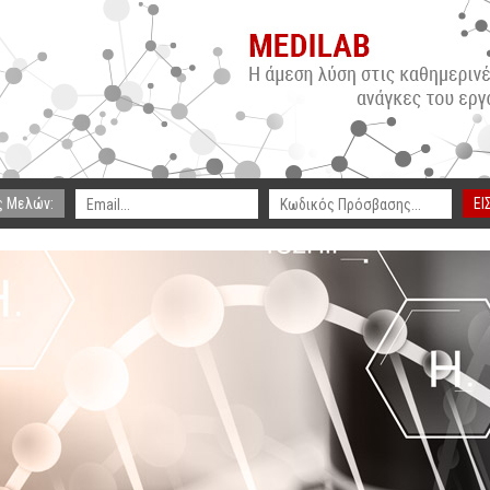
ς Μελών:
ΕΙ