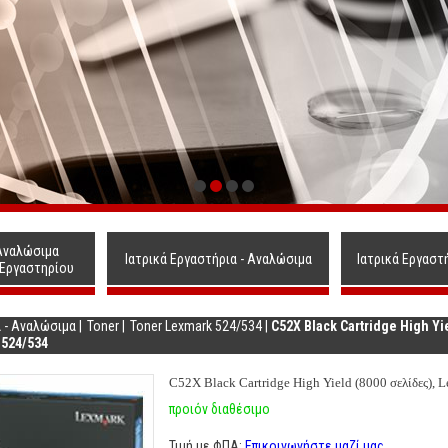
Αναλώσιμα
Ιατρικά Εργαστήρια - Αναλώσιμα
Ιατρικά Εργαστ
 Εργαστηρίου
α - Αναλώσιμα
|
Toner
|
Toner Lexmark 524/534
|
C52X Black Cartridge High Yi
 524/534
C52X Black Cartridge High Yield (8000
σελίδες
), 
προιόν διαθέσιμο
Τιμή με ΦΠΑ:
Επικοινωνήστε μαζί μας