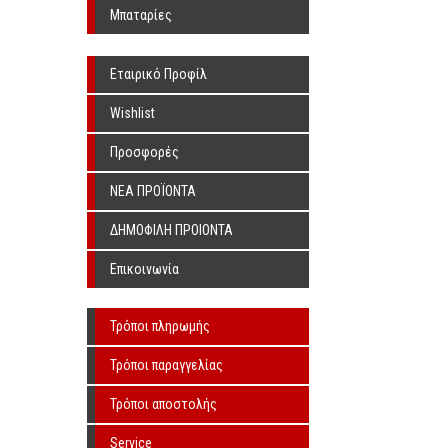
Υπερήχων Χωρίς Λιπαντικό
Μπαταρίες
Εταιρικό Προφίλ
Wishlist
Προσφορές
ΝΕΑ ΠΡΟΪΟΝΤΑ
ΔΗΜΟΦΙΛΗ ΠΡΟΙΟΝΤΑ
Επικοινωνία
Τρόποι πληρωμής
Τρόποι παραγγελίας
Τρόποι αποστολής
Service