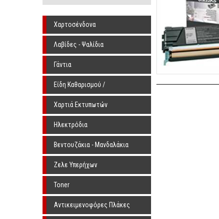
Χαρτοσένδονα
Λαβίδες - Ψαλίδια
Γάντια
Είδη Καθαρισμού /
Αποστείρωσης
Χαρτιά Εκτυπωτών
Ηλεκτρόδια
Βεντουζάκια - Μανδαλάκια
Ζελε Υπερήχων
Toner
Αντικειμενοφόρες Πλάκες