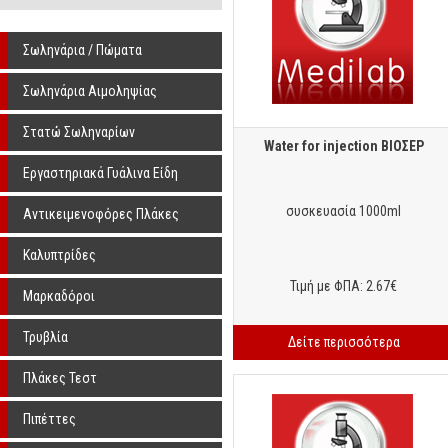
Σωληνάρια / Πώματα
Σωληνάρια Αιμοληψίας
Στατώ Σωληναρίων
Water for injection ΒΙΟΣΕΡ
Εργαστηριακά Γυάλινα Είδη
συσκευασία 1000ml
Αντικειμενοφόρες Πλάκες
Καλυπτρίδες
Τιμή με ΦΠΑ: 2.67€
Μαρκαδόροι
Αντικειμενοφόρων Πλακών
Τρυβλία
Δείτε περισσότερα
Πλάκες Τεστ
Πιπέττες