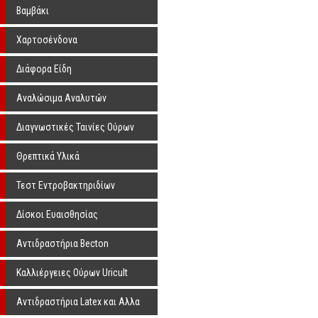
Βαμβάκι
Χαρτοσένδονα
Διάφορα Είδη
Αναλώσιμα Αναλυτών
Διαγνωστικές Ταινίες Ούρων
Θρεπτικά Υλικά
Τεστ Εντροβακτηριδίων
Δίσκοι Ευαισθησίας
Αντιβιοτικά BBL Sensi Disc
Αντιδραστήρια Becton
Dickinson
Καλλιέργειες Ούρων Uricult
Αντιδραστήρια Latex και Αλλα