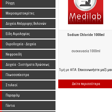
Ρύγχη
Μικροαιματοκρίτες
Δοχεία Απόρριψης Βελονών
Είδη Αιμοληψίας
Sodium Chloride 1000ml
Ουροδοχεία - Δοχεία
συσκευασία 1000ml
Δείγματος
Νεφροειδή
Δοχεία - Συστήματα Χρώσεως
Τιμή με ΦΠΑ:
Επικοινωνήστε μαζί μα
Γλωσσοπίεστρα
Δείτε περισσότερα
Στυλεοί
Παραφιλμ
Γάντια