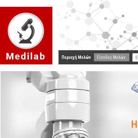
Περιοχή Μελών
Είσοδος Μελών: