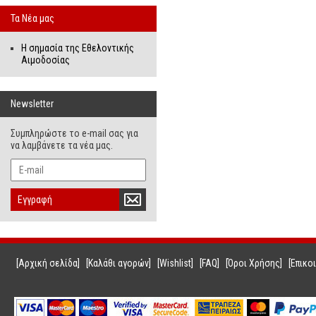
Τα Νέα μας
Η σημασία της Εθελοντικής
Αιμοδοσίας
Newsletter
Συμπληρώστε το e-mail σας για
να λαμβάνετε τα νέα μας.
Εγγραφή
[Αρχική σελίδα]
[Καλάθι αγορών]
[Wishlist]
[FAQ]
[Όροι Χρήσης]
[Επικο