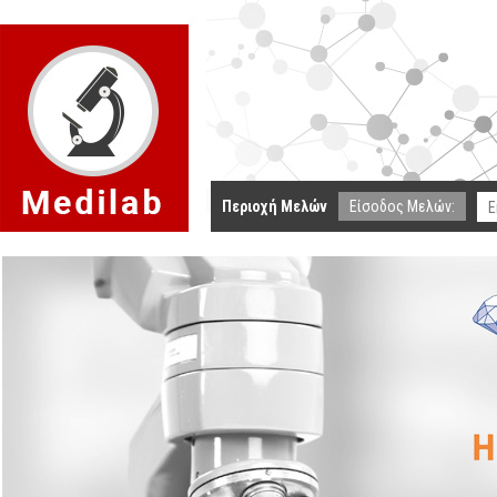
Περιοχή Μελών
Είσοδος Μελών: