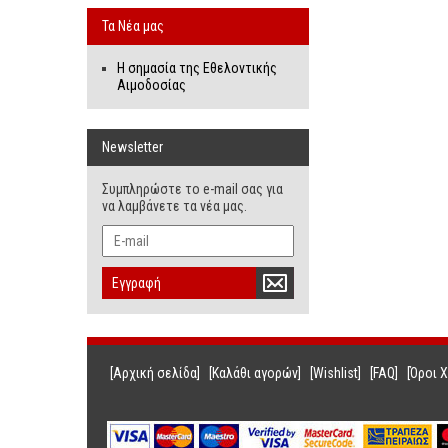
Τα Νέα μας
Η σημασία της Εθελοντικής
Αιμοδοσίας
Newsletter
Συμπληρώστε το e-mail σας για
να λαμβάνετε τα νέα μας.
Εγγραφή
[Αρχική σελίδα]
[Καλάθι αγορών]
[Wishlist]
[FAQ]
[Όροι 