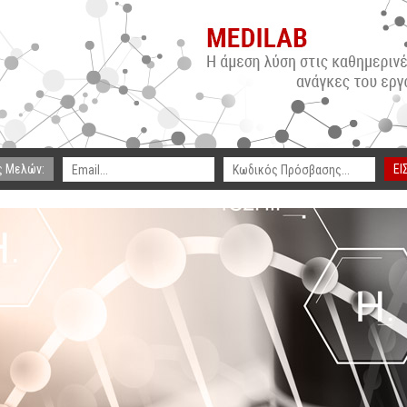
ς Μελών:
ΕΙ