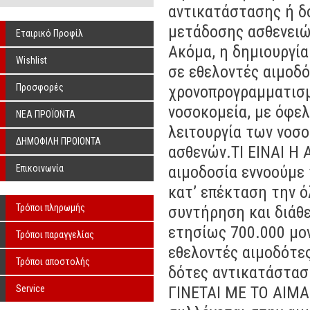
αντικατάστασης ή δ
μετάδοσης ασθενειώ
Εταιρικό Προφίλ
Ακόμα, η δημιουργία
Wishlist
σε εθελοντές αιμοδό
Προσφορές
χρονοπρογραμματισμ
νοσοκομεία, με όφε
ΝΕΑ ΠΡΟΪΟΝΤΑ
λειτουργία των νοσ
ΔΗΜΟΦΙΛΗ ΠΡΟΙΟΝΤΑ
ασθενών.ΤΙ ΕΙΝΑΙ Η
Επικοινωνία
αιμοδοσία εννοούμε 
κατ’ επέκταση την ό
Τρόποι πληρωμής
συντήρηση και διάθ
ετησίως 700.000 μον
Τρόποι παραγγελίας
εθελοντές αιμοδότε
Τρόποι αποστολής
δότες αντικατάσταση
Service
ΓΙΝΕΤΑΙ ΜΕ ΤΟ ΑΙΜΑ