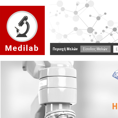
Περιοχή Μελών
Είσοδος Μελών: