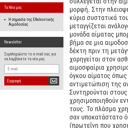
συλλέγεται στην αιμ
Τα Νέα μας
μορφή. Στην πλειοψ
κύρια συστατικά του
Η σημασία της Εθελοντικής
Αιμοδοσίας
μεταγγίζεται ανάλογ
μονάδα αίματας μπορ
βήμα σε μια αιμοδοσ
Newsletter
δέκτη πριν τη μετά
Συμπληρώστε το e-mail σας για
χορηγείται στον ασθ
να λαμβάνετε τα νέα μας.
αιμοσφαίρια χρησιμ
όγκου αίματος όπως 
Εγγραφή
αντιμετώπιση της α
Συντηρούνται στους 
χρησιμοποιηθούν εν
τους. Το πλάσμα χρη
σαν υποκατάστατο ό
(πρωτεΐνη που χρησ